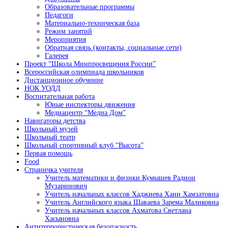
Образовательные программы
Педагоги
Материально-техническая база
Режим занятий
Мероприятия
Обратная связь (контакты, социальные сети)
Галерея
Проект “Школа Минпросвещения России”
Всероссийская олимпиада школьников
Дистанционное обучение
НОК УОДД
Воспитательная работа
Юные инспекторы движения
Медиацентр “Медиа Дом”
Навигаторы детства
Школьный музей
Школьный театр
Школьный спортивный клуб “Высота”
Первая помощь
Food
Страничка учителя
Учитель математики и физики Кумышев Радион
Музаринович
Учитель начальных классов Хаджиева Хани Хамзатовна
Учитель Английского языка Шаваева Зарема Маликовна
Учитель начальных классов Ахматова Светлана
Хасыновна
Антитеррористическая безопасность