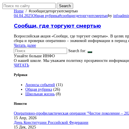
Search
Home
#сообщигдеторгуютсмертью
04.04.2025
Общая рубрика
#сообщигдеторгуютсмертью
by
infoadmi
Сообщи, где торгуют смертью
Всероссийская акция «Сообщи, где торгуют смертью». В целях 
сбора и проверки оперативно – значимой информации в период с
Читать далее
Search for:
Узнайте больше
ИНФО
О нашей школе. Мы уважаем политику прозрачности информац
ЧИТАТЬ
Рубрики
Анонсы событий
(11)
Общая рубрика
(26)
Школьная жизнь
(8)
Новости
Оперативно-профилактическая операция “Чистое поколение – 20
15 Апр, 2026
День Конституции Российской Федерации
15 Дек, 2025