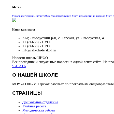
Метки
#ГеографическийДиктант2025
#билетвбудущее
#нет_ненависти_и_вражде
#нет_
Наши контакты
КБР, Эльбрусский р-н, с. Терскол, ул. Эльбрусская, 4
+7 (86638) 71 390
+7 (86638) 71 190
info@shkola-terskol.ru
Новости школы
ИНФО
Все последние и актуальные новости в одной ленте сайта. Не пр
ЧИТАТЬ
О НАШЕЙ ШКОЛЕ
МОУ «СОШ» с. Терскол работает по программам общеобразовате
СТРАНИЦЫ
Дошкольное отделение
Учебная работа
Методическая работа