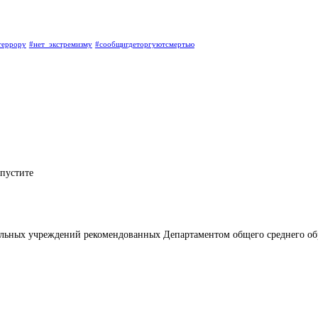
террору
#нет_экстремизму
#сообщигдеторгуютсмертью
опустите
льных учреждений рекомендованных Департаментом общего среднего об