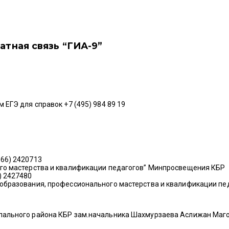
атная связь “ГИА-9”
 ЕГЭ для справок +7 (495) 984 89 19
66) 2420713
ого мастерства и квалификации педагогов” Минпросвещения КБР
) 2427480
бразования, профессионального мастерства и квалификации педаг
пального района КБР зам.начальника Шахмурзаева Аслижан Маго