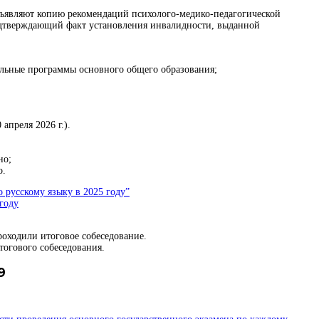
дъявляют копию рекомендаций психолого-медико-педагогической
одтверждающий факт установления инвалидности, выданной
ельные программы основного общего образования;
апреля 2026 г.).
но;
о.
о русскому языку в 2025 году”
году
роходили итоговое собеседование.
тогового собеседования.
9