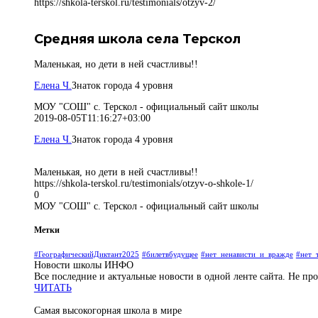
https://shkola-terskol.ru/testimonials/otzyv-2/
Средняя школа села Терскол
Маленькая, но дети в ней счастливы!!
Елена Ч.
Знаток города 4 уровня
МОУ "СОШ" с. Терскол - официальный сайт школы
2019-08-05T11:16:27+03:00
Елена Ч.
Знаток города 4 уровня
Маленькая, но дети в ней счастливы!!
https://shkola-terskol.ru/testimonials/otzyv-o-shkole-1/
0
МОУ "СОШ" с. Терскол - официальный сайт школы
Метки
#ГеографическийДиктант2025
#билетвбудущее
#нет_ненависти_и_вражде
#нет_
Новости школы
ИНФО
Все последние и актуальные новости в одной ленте сайта. Не пр
ЧИТАТЬ
Самая высокогорная школа в мире