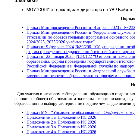
Школьные
МОУ “СОШ” с.Терскол, зам.директора по УВР Байдаев
Порядо
Приказ Минпросвещения России от 4 апреля 2023 г. № 23
Приказ Минпросвещения России и Федеральной службы по н
аттестации по образовательным программам основного общ
2024/2025, 2025/2026 учебных годах”.
Приказ
от 9 февраля 2024
№89/208 “Об утверждении особе
формы проведения государственной итоговой аттестации и 
Приказ
от 22 января 2025
№34/122 “О внесении изменений
образования, формы проведения государственной итоговой
Российской Федерации и Федеральной службы по надзору в
Приказ Минпросвещения России и Федеральной службы по н
завершении освоения образовательных программ основного
И
Для участия в итоговом собеседовании обучающиеся подают зая
основного общего образования, а экстерны – в организации, о
образования по выбору экстернов не позднее чем за две недели д
Приказ МУ “Управление образования” Эльбрусского муниц
Приложение 1 к Положению ИС 2026
Приложение 2 к Положению ИС 2026
Приложение 3 к Положению ИС 2026
Приложение 4 к Положению ИС 2026