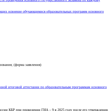
ти проведения основного государственного экзамена по каждому
ающих освоение обучающимися образовательных программ основного
ования; (форма заявления)
венной итоговой аттестации по образовательным программам основного
иссии КБР при проведении ГИА – 9 в 2025 году после его утверждения.