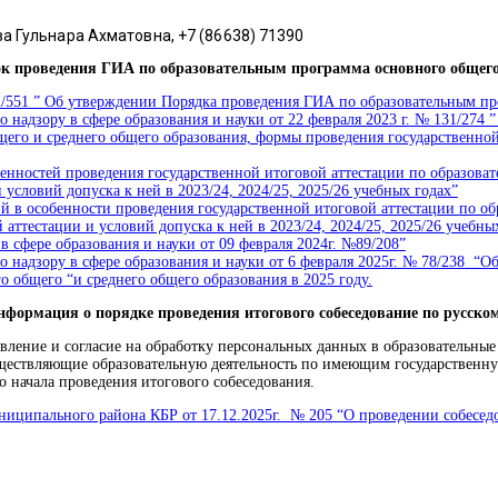
а Гульнара Ахматовна, +7 (86638) 71390
к проведения ГИА по образовательным программа основного общего
2/551 ” Об утверждении Порядка проведения ГИА по образовательным п
адзору в сфере образования и науки от 22 февраля 2023 г. № 131/274 
его и среднего общего образования, формы проведения государственной 
нностей проведения государственной итоговой аттестации по образоват
условий допуска к ней в 2023/24, 2024/25, 2025/26 учебных годах”
 в особенности проведения государственной итоговой аттестации по о
 аттестации и условий допуска к ней в 2023/24, 2024/25, 2025/26 учеб
 сфере образования и науки от 09 февраля 2024г. №89/208”
адзору в сфере образования и науки от 6 февраля 2025г. № 78/238 “Об
 общего “и среднего общего образования в 2025 году.
нформация о порядке проведения итогового собеседование по русско
вление и согласие на обработку персональных данных в образовательны
существляющие образовательную деятельность по имеющим государствен
о начала проведения итогового собеседования.
ипального района КБР от 17.12.2025г. № 205 “О проведении собеседов