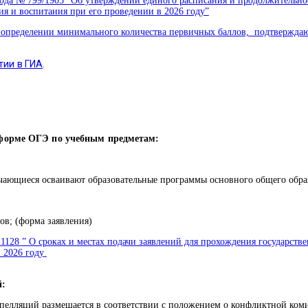
ода № 799/1905″ Об утверждении единого расписания и продолжительнос
ия и воспитания при его проведении в 2026 году”
б определении минимального количества первичных баллов, подтвержд
тии в ГИА
.
 форме ОГЭ по учебным предметам:
учающиеся осваивают образовательные программы основного общего образ
ов; (форма заявления)
 1128 ” О сроках и местах подачи заявлений для прохождения государст
в 2026 году
й:
апелляций размещается в соответствии с положением о конфликтной ком