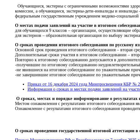
Обучающиеся, экстерны с ограниченными возможностями здоров
комиссии, а обучающиеся, зкстерны-дети-инвалиды и инвалиды 
федеральным государственным учреждением медико-социальной 
О местах подачи заявлений на участие в итоговом собеседова
для обучающихся 9 классов – организации, осуществляющие обра
для экстернов – образовательная организация по выбору экстерна
О сроках проведения итогового собеседования по русскому я
Основной срок проведения итогового собеседования – вторая сред
Дополнительные сроки участия в итоговом собеседовании – вторая 
Повторно к итоговому собеседованию допускаются в дополнител
-получившие по итоговому собеседованию неудовлетворительный 
-не явившиеся на итоговое собеседование по уважительным прич
-не завершившие итоговое собеседование по уважительным прич
Приказ от 16 декабря 2024 года Минпросвещения КБР № 2
Информация о сроках и местах подачи заявлений на участ
О сроках, местах и порядке информирование о результатах 
Местом ознакомления с результатами итогового собеседования яв
Ознакомление с результатами итогового собеседования проводить
О сроках проведения государственной итоговой аттестации 