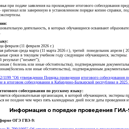
ья при подаче заявления на прохождение итогового собеседования пре
– оригинал или заверенную в установленном порядке копию справки, п
экспертизы.
нии:
зовательную деятельность, в которых обучающиеся осваивают образоват
.
зыку:
а февраля (11 февраля 2026 г.)
рабочая среда марта (11 марта 2026 г.), третий понедельник апреля ( 20 
ьные сроки в текущем учебном году следующие обучающиеся, экстерны:
результат (“незачет”);
инам ( болезнь или иные обстоятельства), подтвержденным документаль
инам(болезнь или иные обстоятельства), подтвержденным документальн
2/1199 “Об утверждении Порядка проведения
итогового собеседования п
ие в итоговом собеседовании в Кабардино-Балкарской республике в 2025 
итогового собеседования по русскому языку:
ляется образовательная организация, в которой обучающиеся, экстерны п
ся не позднее чем через пять календарных дней после даты проведения и
Информация о порядке проведения ГИА-
в форме ОГЭ ГВЭ-9: