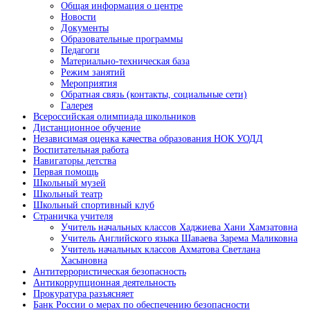
Общая информация о центре
Новости
Документы
Образовательные программы
Педагоги
Материально-техническая база
Режим занятий
Мероприятия
Обратная связь (контакты, социальные сети)
Галерея
Всероссийская олимпиада школьников
Дистанционное обучение
Независимая оценка качества образования НОК УОДД
Воспитательная работа
Навигаторы детства
Первая помощь
Школьный музей
Школьный театр
Школьный спортивный клуб
Страничка учителя
Учитель начальных классов Хаджиева Хани Хамзатовна
Учитель Английского языка Шаваева Зарема Маликовна
Учитель начальных классов Ахматова Светлана
Хасыновна
Антитеррористическая безопасность
Антикоррупционная деятельность
Прокуратура разъясняет
Банк России о мерах по обеспечению безопасности