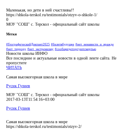
Маленькая, но дети в ней счастливы!!
https://shkola-terskol.ru/testimonials/otzyv-o-shkole-1/
0
МОУ "СОШ" с. Терскол - официальный сайт школы
Метки
#ГеографическийДиктант2025
#билетвбудущее
#нет_ненависти_и_вражде
#нет_террору
#нет_экстремизму
#сообщигдеторгуютсмертью
Новости школы
ИНФО
Все последние и актуальные новости в одной ленте сайта. Не
пропустите
ЧИТАТЬ
Самая высокогорная школа в мире
Русик Гулиев
МОУ "СОШ" с. Терскол - официальный сайт школы
2017-03-13T11:54:16+03:00
Русик Гулиев
Самая высокогорная школа в мире
https://shkola-terskol.ru/testimonials/otzyv-2/