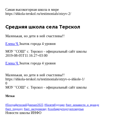
Самая высокогорная школа в мире
https://shkola-terskol.ru/testimonials/otzyv-2/
Средняя школа села Терскол
Маленькая, но дети в ней счастливы!!
Елена Ч.
Знаток города 4 уровня
МОУ "СОШ" с. Терскол - официальный сайт школы
2019-08-05T11:16:27+03:00
Елена Ч.
Знаток города 4 уровня
Маленькая, но дети в ней счастливы!!
https://shkola-terskol.ru/testimonials/otzyv-o-shkole-1/
0
МОУ "СОШ" с. Терскол - официальный сайт школы
Метки
#ГеографическийДиктант2025
#билетвбудущее
#нет_ненависти_и_вражде
#нет_террору
#нет_экстремизму
#сообщигдеторгуютсмертью
Новости школы
ИНФО