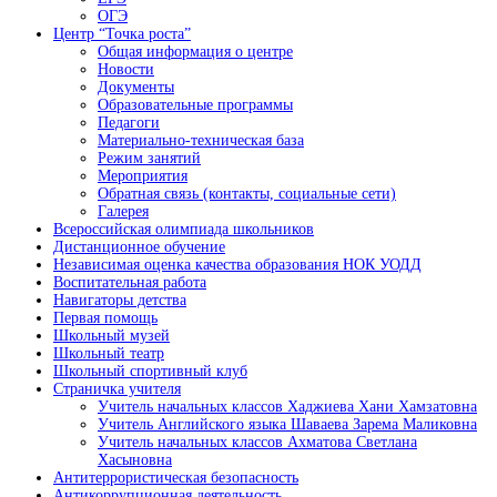
ОГЭ
Центр “Точка роста”
Общая информация о центре
Новости
Документы
Образовательные программы
Педагоги
Материально-техническая база
Режим занятий
Мероприятия
Обратная связь (контакты, социальные сети)
Галерея
Всероссийская олимпиада школьников
Дистанционное обучение
Независимая оценка качества образования НОК УОДД
Воспитательная работа
Навигаторы детства
Первая помощь
Школьный музей
Школьный театр
Школьный спортивный клуб
Страничка учителя
Учитель начальных классов Хаджиева Хани Хамзатовна
Учитель Английского языка Шаваева Зарема Маликовна
Учитель начальных классов Ахматова Светлана
Хасыновна
Антитеррористическая безопасность
Антикоррупционная деятельность