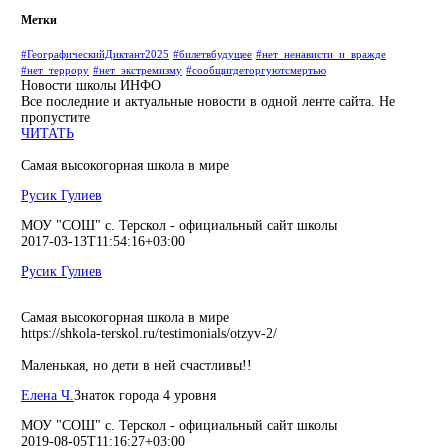
Метки
#ГеографическийДиктант2025
#билетвбудущее
#нет_ненависти_и_вражде
#нет_террору
#нет_экстремизму
#сообщигдеторгуютсмертью
Новости школы
ИНФО
Все последние и актуальные новости в одной ленте сайта. Не
пропустите
ЧИТАТЬ
Самая высокогорная школа в мире
Русик Гулиев
МОУ "СОШ" с. Терскол - официальный сайт школы
2017-03-13T11:54:16+03:00
Русик Гулиев
Самая высокогорная школа в мире
https://shkola-terskol.ru/testimonials/otzyv-2/
Маленькая, но дети в ней счастливы!!
Елена Ч.
Знаток города 4 уровня
МОУ "СОШ" с. Терскол - официальный сайт школы
2019-08-05T11:16:27+03:00