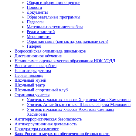
Общая информация о центре
Новости
Документы
Образовательные программы
Педагоги
Материально-техническая база
Режим занятий
Мероприятия
Обратная связь (контакты, социальные сети)
Галерея
Всероссийская олимпиада школьников
Дистанционное обучение
Независимая оценка качества образования НОК УОДД
Воспитательная работа
Навигаторы детства
Первая помощь
Школьный музей
Школьный театр
Школьный спортивный клуб
Страничка учителя
Учитель начальных классов Хаджиева Хани Хамзатовна
Учитель Английского языка Шаваева Зарема Маликовна
Учитель начальных классов Ахматова Светлана
Хасыновна
Антитеррористическая безопасность
Антикоррупционная деятельность
Прокуратура разъясняет
Банк России о мерах по обеспечению безопасности