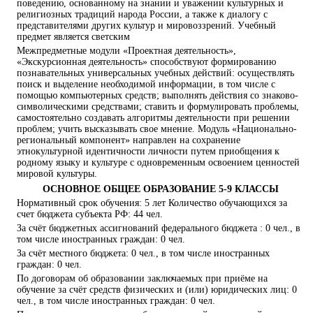
поведению, основанному на знании и уважении культурных и
религиозных традиций народа России, а также к диалогу с
представителями других культур и мировоззрений. Учебный
предмет является светским
Межпредметные модули «Проектная деятельность»,
«Экскурсионная деятельность» способствуют формированию
познавательных универсальных учебных действий: осуществлять
поиск и выделение необходимой информации, в том числе с
помощью компьютерных средств; выполнять действия со знаково-
символическими средствами; ставить и формулировать проблемы,
самостоятельно создавать алгоритмы деятельности при решении
проблем; учить высказывать свое мнение. Модуль «Национально-
региональный компонент» направлен на сохранение
этнокультурной идентичности личности путем приобщения к
родному языку и культуре с одновременным освоением ценностей
мировой культуры.
ОСНОВНОЕ ОБЩЕЕ ОБРАЗОВАНИЕ 5-9 КЛАССЫ
Нормативный срок обучения: 5 лет Количество обучающихся за
счет бюджета субъекта РФ: 44 чел.
За счёт бюджетных ассигнований федерального бюджета : 0 чел., в
том числе иностранных граждан: 0 чел.
За счёт местного бюджета: 0 чел., в том числе иностранных
граждан: 0 чел.
По договорам об образовании заключаемых при приёме на
обучение за счёт средств физических и (или) юридических лиц: 0
чел., в том числе иностранных граждан: 0 чел.