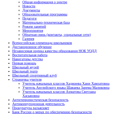
Общая информация о центре
Новости
Документы
Образовательные программы
Педагоги
Материально-техническая база
Режим занятий
Мероприятия
Обратная связь (контакты, социальные сети)
Галерея
Всероссийская олимпиада школьников
Дистанционное обучение
Независимая оценка качества образования НОК УОДД
Воспитательная работа
Навигаторы детства
Первая помощь
Школьный музей
Школьный театр
Школьный спортивный клуб
Страничка учителя
Учитель начальных классов Хаджиева Хани Хамзатовна
Учитель Английского языка Шаваева Зарема Маликовна
Учитель начальных классов Ахматова Светлана
Хасыновна
Антитеррористическая безопасность
Антикоррупционная деятельность
Прокуратура разъясняет
Банк России о мерах по обеспечению безопасности