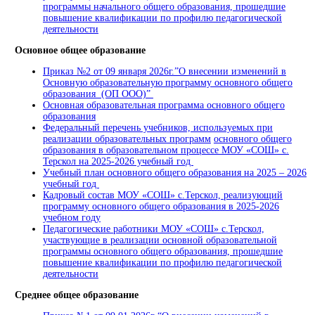
программы начального общего образования, прошедшие
повышение квалификации по профилю педагогической
деятельности
Основное общее образование
Приказ №2 от 09 января 2026г.”О внесении изменений в
Основную образовательную программу основного общего
образования (ОП ООО)”
Основная образовательная программа основного общего
образования
Федеральный перечень учебников, используемых при
реализации образовательных программ
основного общего
образования в образовательном процессе МОУ «СОШ» с.
Терскол на 2025-2026 учебный год
Учебный план основного общего образования на 2025 – 2026
учебный год
Кадровый состав МОУ «СОШ» с.Терскол, реализующий
программу основного общего образования в 2025-2026
учебном году
Педагогические работники МОУ «СОШ» с.Терскол,
участвующие в реализации основной образовательной
программы основного общего образования, прошедшие
повышение квалификации по профилю педагогической
деятельности
Среднее общее образование