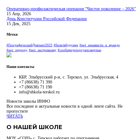
Оперативно-профилактическая операция “Чистое поколение – 2026”
15 Апр, 2026
День Конституции Российской Федерации
15 Дек, 2025
Метки
#ГеографическийДиктант2025
#билетвбудущее
#нет_ненависти_и_вражде
#нет_террору
#нет_экстремизму
#сообщигдеторгуютсмертью
Наши контакты
КБР, Эльбрусский р-н, с. Терскол, ул. Эльбрусская, 4
+7 (86638) 71 390
+7 (86638) 71 190
info@shkola-terskol.ru
Новости школы
ИНФО
Все последние и актуальные новости в одной ленте сайта. Не
пропустите
ЧИТАТЬ
О НАШЕЙ ШКОЛЕ
МОУ «СОШ» с. Терскол работает по программам