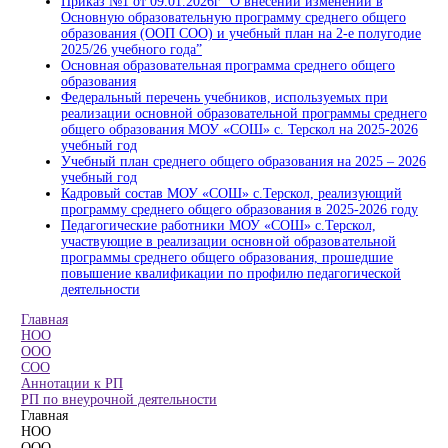
Приказ №1 от 09.01.2026г “О внесении изменений в
Основную образовательную программу среднего общего
образования (ООП СОО) и учебный план на 2-е полугодие
2025/26 учебного года”
Основная образовательная программа среднего общего
образования
Федеральный перечень учебников, используемых при
реализации основной образовательной программы среднего
общего образования МОУ «СОШ» с. Терскол на 2025-2026
учебный год
Учебный план среднего общего образования на 2025 – 2026
учебный год
Кадровый состав МОУ «СОШ» с.Терскол, реализующий
программу среднего общего образования в 2025-2026 году
Педагогические работники МОУ «СОШ» с.Терскол,
участвующие в реализации
основной образовательной
программы
среднего общего образования, прошедшие
повышение квалификации по профилю педагогической
деятельности
Главная
НОО
ООО
СОО
Аннотации к РП
РП по внеурочной деятельности
Главная
НОО
ООО