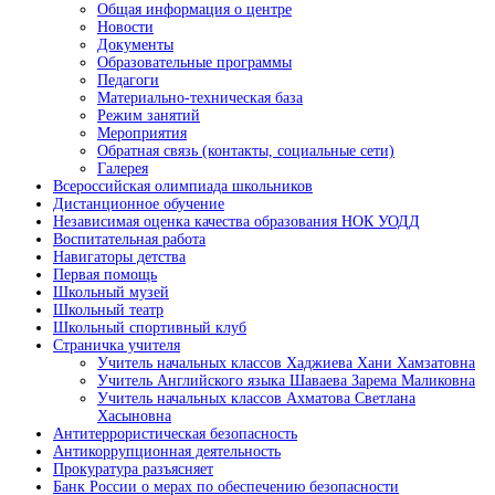
Общая информация о центре
Новости
Документы
Образовательные программы
Педагоги
Материально-техническая база
Режим занятий
Мероприятия
Обратная связь (контакты, социальные сети)
Галерея
Всероссийская олимпиада школьников
Дистанционное обучение
Независимая оценка качества образования НОК УОДД
Воспитательная работа
Навигаторы детства
Первая помощь
Школьный музей
Школьный театр
Школьный спортивный клуб
Страничка учителя
Учитель начальных классов Хаджиева Хани Хамзатовна
Учитель Английского языка Шаваева Зарема Маликовна
Учитель начальных классов Ахматова Светлана
Хасыновна
Антитеррористическая безопасность
Антикоррупционная деятельность
Прокуратура разъясняет
Банк России о мерах по обеспечению безопасности