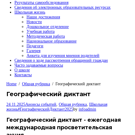
Результаты самообследования
Сведения об электронных образовательных ресурсах
Школьная жизнь
Наши достижения
Новости
Дошкольное отделение
Учебная работа
Методическая работа
Национальное образование
Педагоги
Галерея
Анкета для изучения мнения родителей
Сведения о ходе рассмотрения обращений граждан
Часто задаваемые вопросы
О школе
Контакты
Home
Общая рубрика
Географический диктант
Географический диктант
24.11.2025
Анонсы событий
,
Общая рубрика
,
Школьная
жизнь
#ГеографическийДиктант2025
by
infoadmin
Географический диктант - ежегодная
международная просветительская
акция.