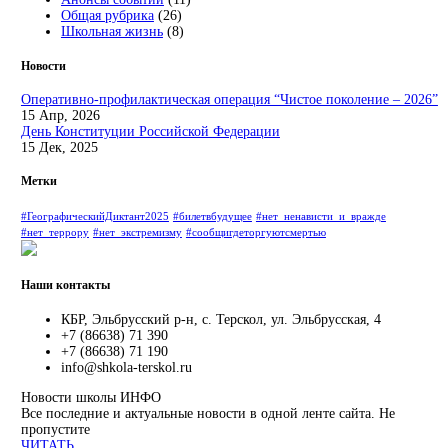
Общая рубрика
(26)
Школьная жизнь
(8)
Новости
Оперативно-профилактическая операция “Чистое поколение – 2026”
15 Апр, 2026
День Конституции Российской Федерации
15 Дек, 2025
Метки
#ГеографическийДиктант2025
#билетвбудущее
#нет_ненависти_и_вражде
#нет_террору
#нет_экстремизму
#сообщигдеторгуютсмертью
Наши контакты
КБР, Эльбрусский р-н, с. Терскол, ул. Эльбрусская, 4
+7 (86638) 71 390
+7 (86638) 71 190
info@shkola-terskol.ru
Новости школы
ИНФО
Все последние и актуальные новости в одной ленте сайта. Не
пропустите
ЧИТАТЬ